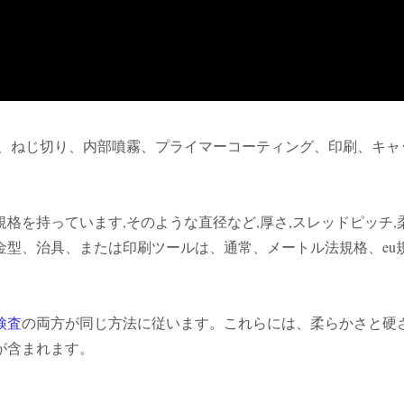
グ、ねじ切り、内部噴霧、プライマーコーティング、印刷、キャ
格を持っています,そのような直径など,厚さ,スレッドピッチ,
金型、治具、または印刷ツールは、通常、メートル法規格、eu
検査
の両方が同じ方法に従います。これらには、柔らかさと硬
が含まれます。