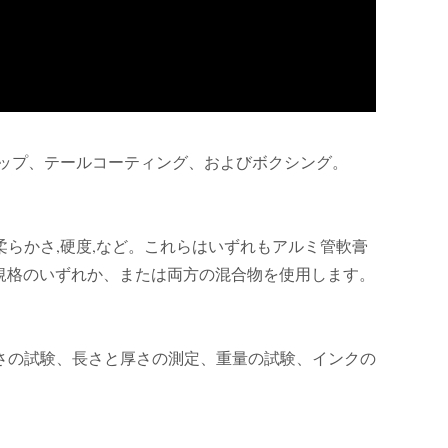
ップ、テールコーティング、およびボクシング。
柔らかさ,硬度,など。これらはいずれもアルミ管軟膏
規格のいずれか、または両方の混合物を使用します。
さの試験、長さと厚さの測定、重量の試験、インクの