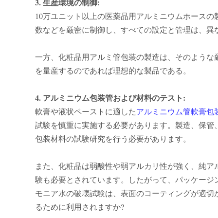
3. 生産環境の制御:
10万ユニット以上の医薬品用アルミニウムホースの
数などを厳密に制御し、すべての設定と管理は、異
一方、化粧品用アルミ管包装の製造は、そのような
を量産するのであれば理想的な製品である。
4. アルミニウム包装管および材料のテスト:
軟膏や液状ペーストに適した
アルミニウム管軟膏包
試験を慎重に実施する必要があります。製造、保管
包装材料の試験研究を行う必要があります。
また、化粧品は弱酸性や弱アルカリ性が強く、純ア
験も必要とされています。したがって、パッケージ
モニア水の破壊試験は、表面のコーティングが適切
るために利用されますか?