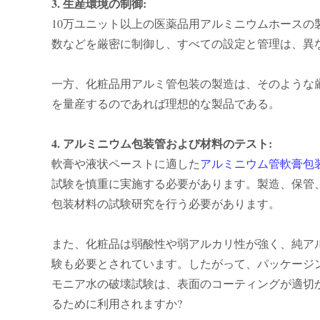
3. 生産環境の制御:
10万ユニット以上の医薬品用アルミニウムホースの
数などを厳密に制御し、すべての設定と管理は、異
一方、化粧品用アルミ管包装の製造は、そのような
を量産するのであれば理想的な製品である。
4. アルミニウム包装管および材料のテスト:
軟膏や液状ペーストに適した
アルミニウム管軟膏包
試験を慎重に実施する必要があります。製造、保管
包装材料の試験研究を行う必要があります。
また、化粧品は弱酸性や弱アルカリ性が強く、純ア
験も必要とされています。したがって、パッケージ
モニア水の破壊試験は、表面のコーティングが適切
るために利用されますか?