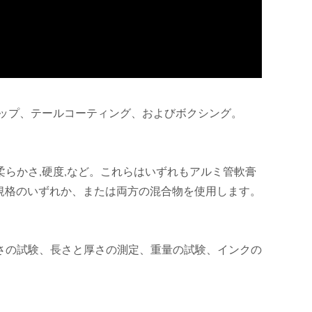
ップ、テールコーティング、およびボクシング。
柔らかさ,硬度,など。これらはいずれもアルミ管軟膏
規格のいずれか、または両方の混合物を使用します。
さの試験、長さと厚さの測定、重量の試験、インクの