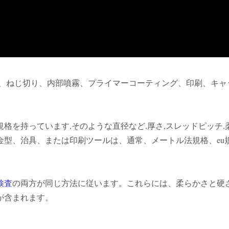
グ、ねじ切り、内部噴霧、プライマーコーティング、印刷、キャ
格を持っています,そのような直径など,厚さ,スレッドピッチ,
金型、治具、または印刷ツールは、通常、メートル法規格、eu
検査
の両方が同じ方法に従います。これらには、柔らかさと硬
が含まれます。