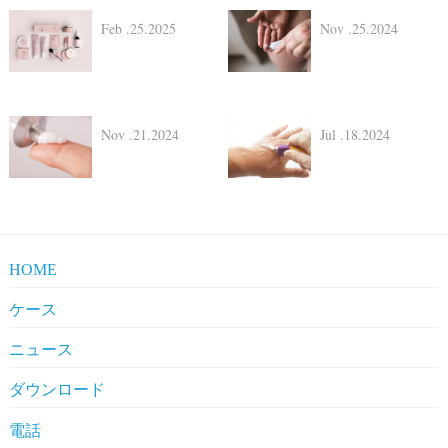
Feb .25.2025
Nov .25.2024
Nov .21.2024
Jul .18.2024
HOME
ケース
Pharmaceuticals
ニュース
Clients' Comments
Industrial News
ダウンロード
Company News
Company Compliance
電話