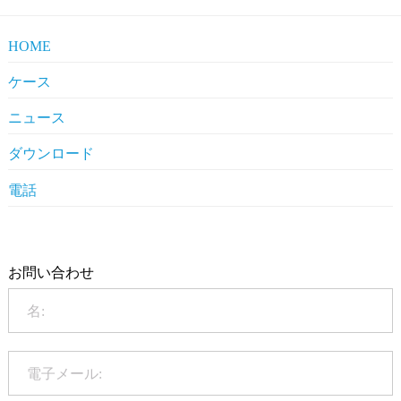
HOME
ケース
Pharmaceuticals
ニュース
Clients' Comments
Industrial News
ダウンロード
Company News
Company Compliance
電話
+86-20-86172272
Qualification
お問い合わせ