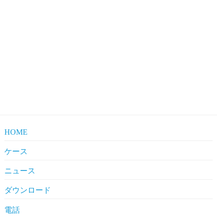
HOME
ケース
Pharmaceuticals
ニュース
Clients' Comments
Industrial News
ダウンロード
Company News
Company Compliance
電話